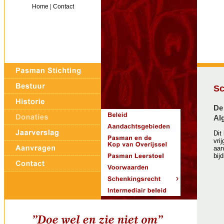
Home
|
Contact
Sc
De
Al
Dit
vri
aan
bij